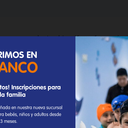
con una excelente ubicación, así como ins
un ambiente acogedor para el alumno y 
RIMOS EN
 enorgullece en mantener siempre un niv
LANCO
ardia y la sucursal Del Valle no es la exce
os! Inscripciones para
la familia
Cañada en nuestra nueva sucursal
ra bebés, niños y adultos desde
 3 meses.