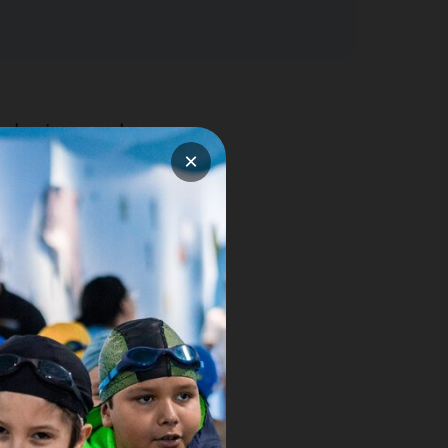
talaciones de gran
×
sus acompañantes;
el educativo de
pción.