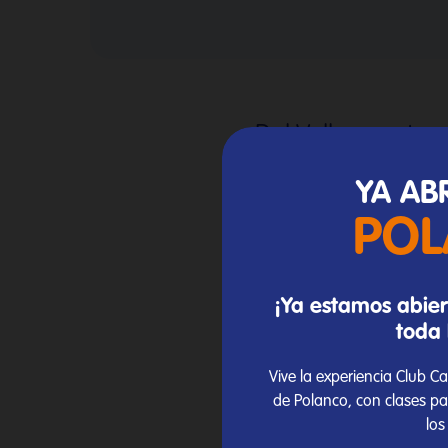
Del Valle cuenta 
nivel que crean 
YA AB
Club Cañada se
PO
vangu
¡Ya estamos abiert
toda 
Vive la experiencia Club 
de Polanco, con clases pa
los