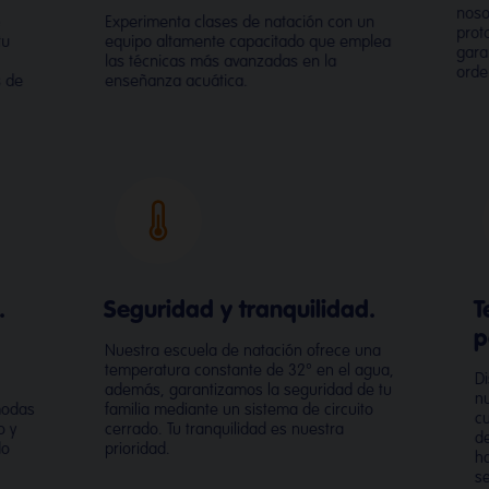
noso
e
Experimenta clases de natación con un
prot
tu
equipo altamente capacitado que emplea
gara
las técnicas más avanzadas en la
orde
s de
enseñanza acuática.
.
Seguridad y tranquilidad.
T
p
Nuestra escuela de natación ofrece una
temperatura constante de 32° en el agua,
Di
además, garantizamos la seguridad de tu
nu
modas
familia mediante un sistema de circuito
cu
o y
cerrado. Tu tranquilidad es nuestra
de
do
prioridad.
ha
se