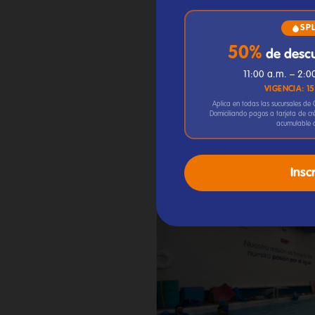
SP
50%
de descu
11:00 a.m. – 2:0
VIGENCIA: 1
Aplica en todas las sucursales de
Domiciliando pagos a tarjeta de cré
acumulable c
Insc