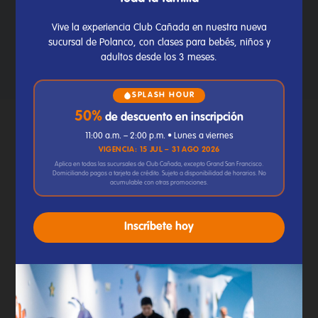
sucursales. Está pensada para cubrir tus
necesidades, ofreciéndote desde artículos
Vive la experiencia Club Cañada en nuestra nueva
esenciales para la alberca hasta detalles
sucursal de Polanco, con clases para bebés, niños y
encantadores que seguramente te fascinarán.
adultos desde los 3 meses.
SPLASH HOUR
50%
de descuento en inscripción
Santa Fe es una de nuestras
11:00 a.m. – 2:00 p.m. • Lunes a viernes
sucursales más acogedoras y familiares,
VIGENCIA: 15 JUL – 31 AGO 2026
nuestro personal lo hará sentir como
Aplica en todas las sucursales de Club Cañada, excepto Grand San Francisco.
en su propio hogar.
Domiciliando pagos a tarjeta de crédito. Sujeto a disponibilidad de horarios. No
acumulable con otras promociones.
Inscríbete hoy