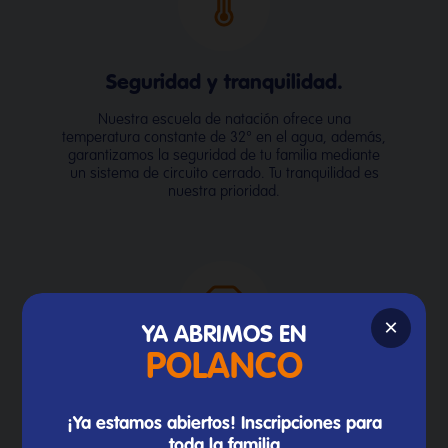
Seguridad y tranquilidad.
Nuestra escuela de natación ofrece una
temperatura constante de 32° en el agua, además,
garantizamos la seguridad de tu familia mediante
un sistema de circuito cerrado. Tu tranquilidad es
nuestra prioridad.
×
YA ABRIMOS EN
POLANCO
Tenemos lo que necesitas para
comenzar.
¡Ya estamos abiertos! Inscripciones para
toda la familia
Disponemos de una tienda al ingresar a nuestras